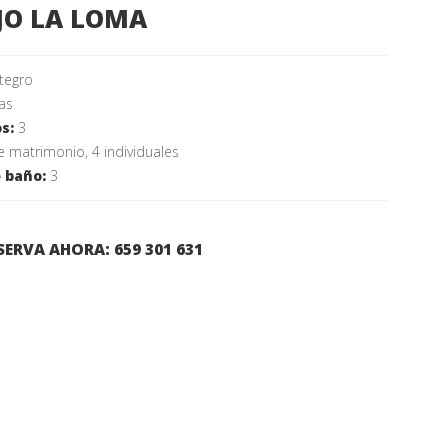
JO LA LOMA
ntegro
as
s:
3
 matrimonio, 4 individuales
 baño:
3
SERVA AHORA: 659 301 631