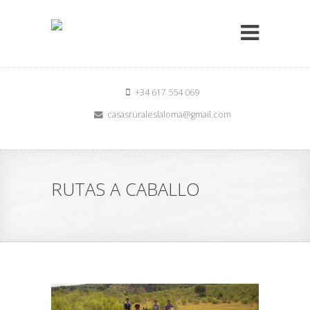
+34 617 554 069
casasruraleslaloma@gmail.com
RUTAS A CABALLO